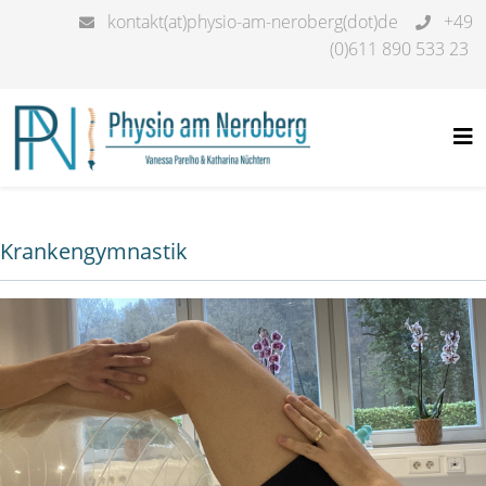
kontakt(at)physio-am-neroberg(dot)de
+49
(0)611 890 533 23
Krankengymnastik